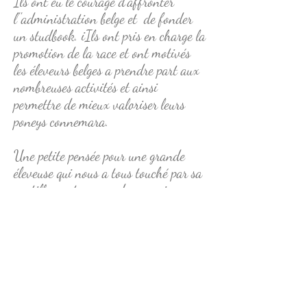
Ils ont eu le courage d'affronter
l''administration belge et de fonder
un studbook. iIls ont pris en charge la
promotion de la race et ont motivés
les éleveurs belges a prendre part aux
nombreuses activités et ainsi
permettre de mieux valoriser leurs
poneys connemara.
Une petite pensée pour une grande
éleveuse qui nous a tous touché par sa
gentillesse et sa grande connaissance
du poney connemara
Mde Danielle Themelin-Ninove
(Les
Connemaras de la Misbour)