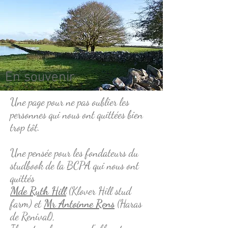
En souvenir
Une page pour ne pas oublier les
personnes qui nous ont quittées bien
trop tôt.
Une pensée pour les fondateurs du
studbook de la BCPA qui nous ont
quittés
Mde Ruth Hill
(Klover Hill stud
farm) et
Mr Antoinne Rens
(Haras
de Renival),