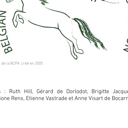
al de la BCPA créé en 2005
 : Ruth Hill, Gérard de Dorlodot, Brigitte Jacq
ione Rens, Etienne Vastrade et Anne Visart de Bocar