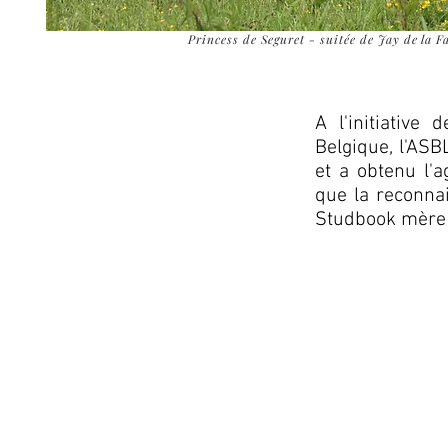
Princess de Seguret - suitée de Jay de la F
A l'initiativ
Belgique, l'AS
et a obtenu l'a
que la reconna
Studbook mère 