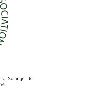
ues, Solange de
mé.