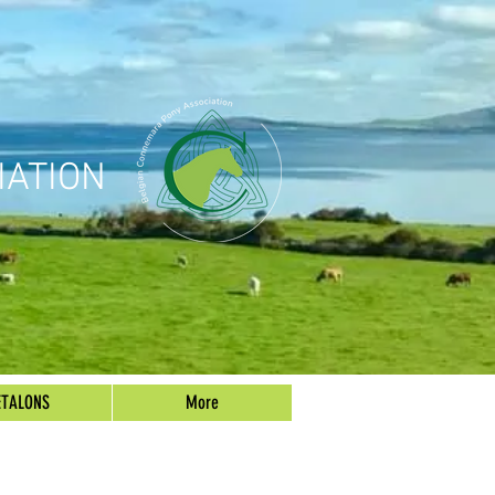
IATION
ETALONS
More