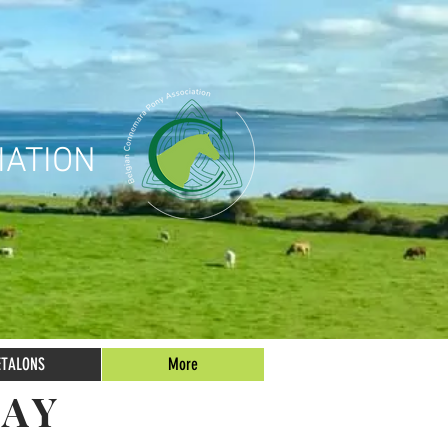
IATION
ETALONS
More
DAY