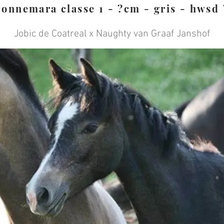
connemara classe 1 - ?cm - gris - hwsd 
Jobic de Coatreal x Naughty van Graaf Janshof